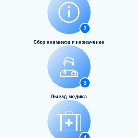
2
Сбор анамнеза и назначение
3
Выезд медика
4