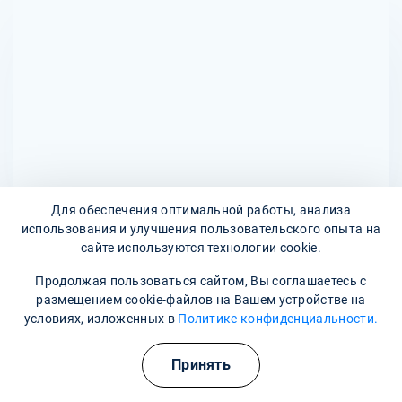
функции почек, гиперкалиемии (высоком уровне калия в
зависимости от состояния пациента.
крови) и индивидуальной непереносимости компонентов
препарата. Перед началом терапии обязательно
проводится консультация с врачом для определения
необходимости и безопасности использования
капельниц с Панангином.
Для обеспечения оптимальной работы, анализа
использования и улучшения пользовательского опыта на
Адреса наших клиник
сайте используются технологии cookie.
Продолжая пользоваться сайтом, Вы соглашаетесь с
улица Космонавтов, 20
размещением cookie-файлов на Вашем устройстве на
условиях, изложенных в
Политике конфиденциальности.
Наши контакты
Принять
8 800 302-36-47
apatity@narkopremium.ru