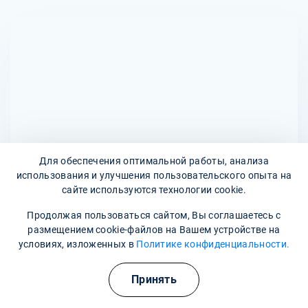
устанавливается внутривенно, и продолжительность
противопоказания. Их не следует применять при
процедуры может составлять от 30 минут до нескольких
индивидуальной непереносимости препарата, а также
часов, в зависимости от состояния пациента и
при тяжелых почечных заболеваниях и геморрагическом
назначения.
инсульте. Перед началом терапии обязательно
проводится консультация с врачом для оценки
необходимости и безопасности использования
капельниц с Пирацетамом.
Для обеспечения оптимальной работы, анализа
использования и улучшения пользовательского опыта на
сайте используются технологии cookie.
Адреса наших клиник
Продолжая пользоваться сайтом, Вы соглашаетесь с
размещением cookie-файлов на Вашем устройстве на
улица Космонавтов, 20
условиях, изложенных в
Политике конфиденциальности.
Наши контакты
Принять
8 800 302-36-47