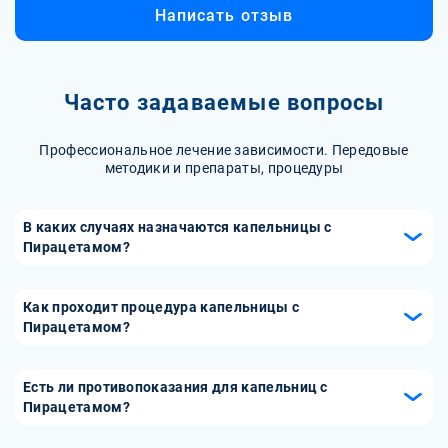
Написать отзыв
Часто задаваемые вопросы
Профессиональное лечение зависимости. Передовые
методики и препараты, процедуры
В каких случаях назначаются капельницы с
Пирацетамом?
Капельницы с Пирацетамом назначаются при травмах
головы, инсультах, а также при когнитивных нарушениях
Как проходит процедура капельницы с
и деменции. Они также могут использоваться для
Пирацетамом?
улучшения состояния пациентов после операции на мозге
Процедура капельницы с Пирацетамом проводится в
или в процессе реабилитации после неврологических
медицинском учреждении под контролем медицинского
Есть ли противопоказания для капельниц с
заболеваний.
персонала. Врач определяет необходимую дозировку и
Пирацетамом?
скорость введения раствора. Капельница
Да, капельницы с Пирацетамом имеют