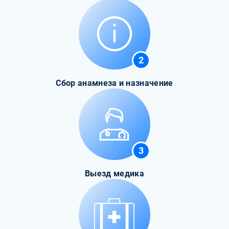
2
Сбор анамнеза и назначение
3
Выезд медика