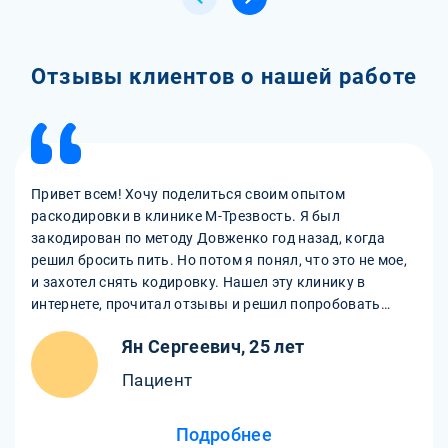
Отзывы клиентов о нашей работе
Привет всем! Хочу поделиться своим опытом
раскодировки в клинике М-Трезвость. Я был
закодирован по методу Довженко год назад, когда
решил бросить пить. Но потом я понял, что это не мое,
и захотел снять кодировку. Нашел эту клинику в
интернете, прочитал отзывы и решил попробовать
снять кодировку по методу Довженко именно в этом
Ян Сергеевич, 25 лет
наркологическом центре. И не пожалел! Все прошло
отлично, без боли и побочек. Врачи и персонал очень
Пациент
добрые и внимательные, все объясняют и
поддерживают. Я чувствую себя свободным и
Подробнее
счастливым, могу пить по случаю, но без излишеств.