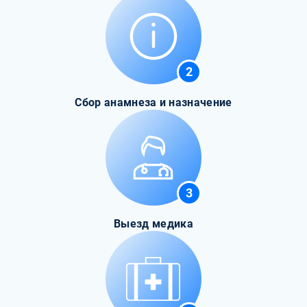
2
Сбор анамнеза и назначение
3
Выезд медика