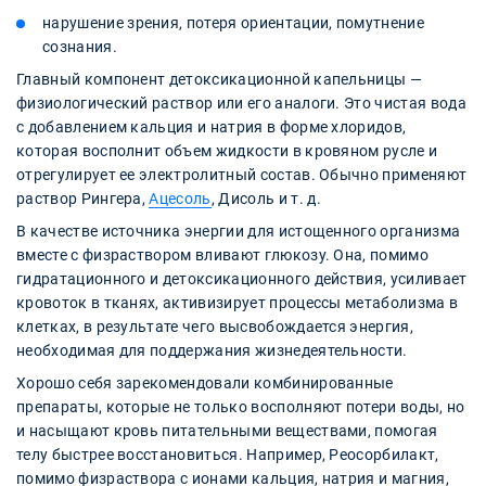
нарушение зрения, потеря ориентации, помутнение
сознания.
Главный компонент детоксикационной капельницы —
физиологический раствор или его аналоги. Это чистая вода
с добавлением кальция и натрия в форме хлоридов,
которая восполнит объем жидкости в кровяном русле и
отрегулирует ее электролитный состав. Обычно применяют
раствор Рингера,
Ацесоль
, Дисоль и т. д.
В качестве источника энергии для истощенного организма
вместе с физраствором вливают глюкозу. Она, помимо
гидратационного и детоксикационного действия, усиливает
кровоток в тканях, активизирует процессы метаболизма в
клетках, в результате чего высвобождается энергия,
необходимая для поддержания жизнедеятельности.
Хорошо себя зарекомендовали комбинированные
препараты, которые не только восполняют потери воды, но
и насыщают кровь питательными веществами, помогая
телу быстрее восстановиться. Например, Реосорбилакт,
помимо физраствора с ионами кальция, натрия и магния,