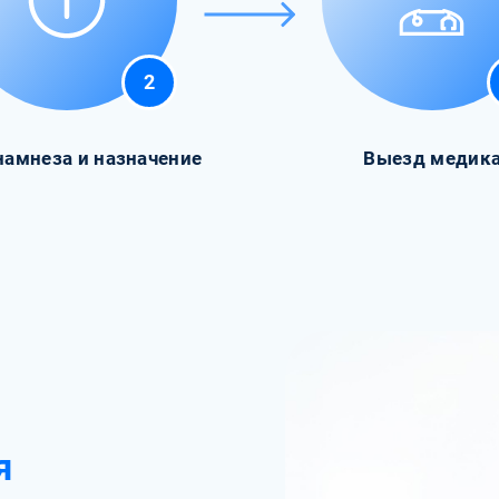
2
намнеза и назначение
Выезд медик
я