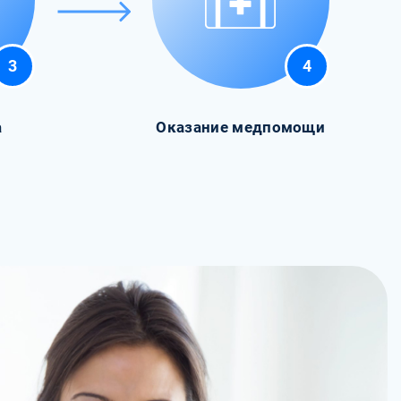
3
4
а
Оказание медпомощи