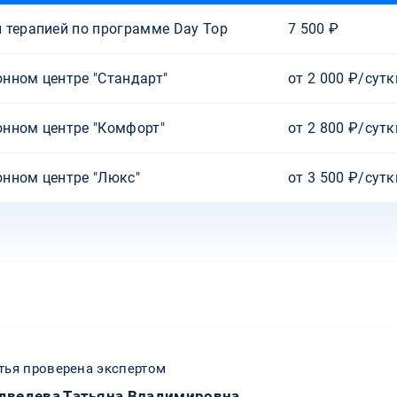
 терапией по программе Day Top
7 500 ₽
нном центре "Стандарт"
от 2 000 ₽/сутк
онном центре "Комфорт"
от 2 800 ₽/сутк
нном центре "Люкс"
от 3 500 ₽/сутк
тья проверена экспертом
дведева Татьяна Владимировна