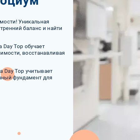
социум
имости! Уникальная
тренний баланс и найти
 Day Top обучает
имости, восстанавливая
а Day Top учитывает
очный фундамент для