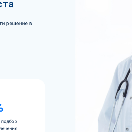
ста
ти решение в
%
 подбор
лечения