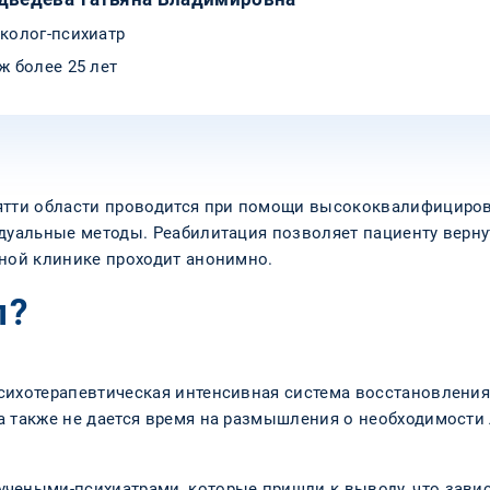
колог-психиатр
ж более 25 лет
ьятти области проводится при помощи высококвалифициров
идуальные методы. Реабилитация позволяет пациенту верну
тной клинике проходит анонимно.
п?
сихотерапевтическая интенсивная система восстановления
а также не дается время на размышления о необходимости 
чеными-психиатрами, которые пришли к выводу, что завис