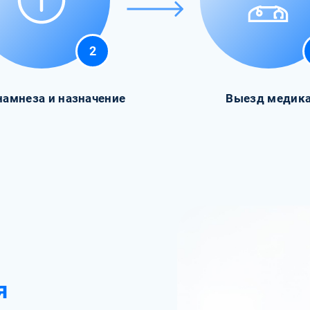
2
намнеза и назначение
Выезд медик
я