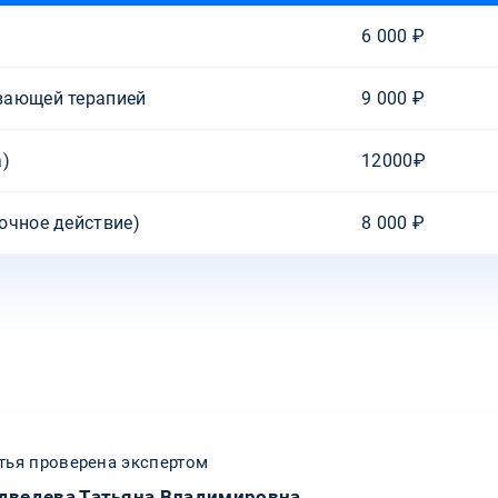
6 000 ₽
вающей терапией
9 000 ₽
а)
12000₽
очное действие)
8 000 ₽
тья проверена экспертом
дведева Татьяна Владимировна