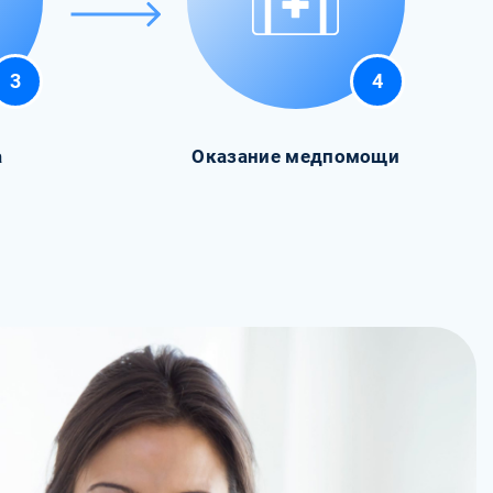
3
4
а
Оказание медпомощи