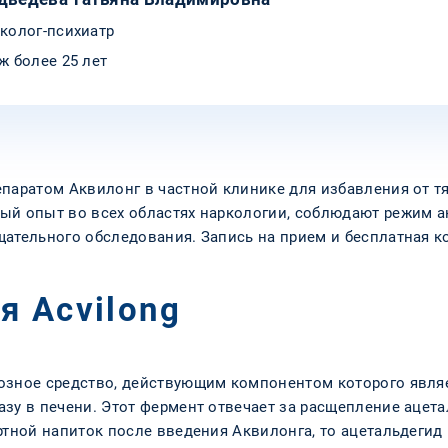
колог-психиатр
ж более 25 лет
епаратом Аквилонг в частной клинике для избавления от т
ый опыт во всех областях наркологии, соблюдают режим 
щательного обследования. Запись на прием и бесплатная 
я Acvilong
озное средство, действующим компонентом которого являе
зу в печени. Этот фермент отвечает за расщепление ацета
ртной напиток после введения Аквилонга, то ацетальдегид