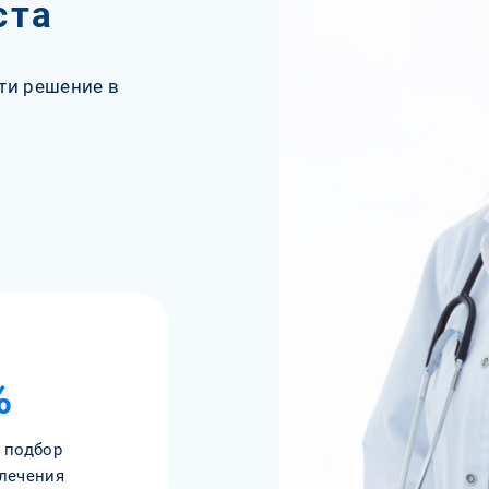
ста
ти решение в
%
 подбор
лечения