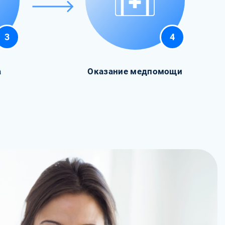
3
4
а
Оказание медпомощи