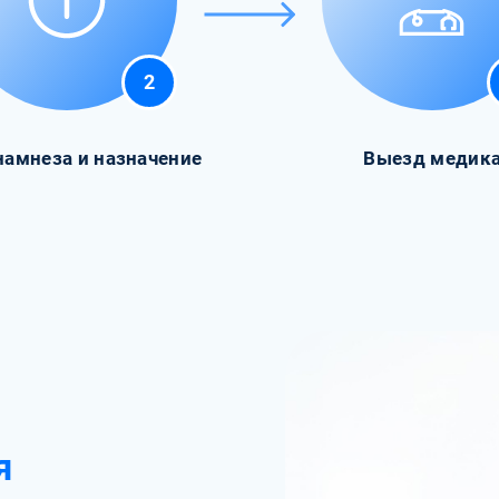
2
намнеза и назначение
Выезд медик
я