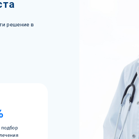
ста
ти решение в
%
 подбор
лечения