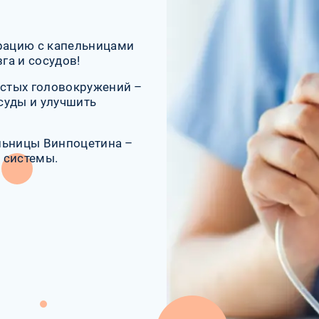
трацию с капельницами
га и сосудов!
астых головокружений –
суды и улучшить
ельницы Винпоцетина –
 системы.