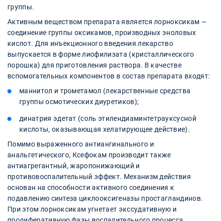
группы.
Активным веществом препарата является лорноксикам —
соединение группы оксикамов, производных эноловых
кислот. Для инъекционного введения лекарство
выпускается в форме лиофилизата (кристаллического
порошка) для приготовления раствора. В качестве
вспомогательных компонентов в состав препарата входят:
маннитол и трометамол (лекарственные средства
группы осмотических диуретиков);
динатрия эдетат (соль этилендиаминтетрауксусной
кислоты, оказывающая хелатирующее действие).
Помимо выраженного антиангинального и
анальгетического, Ксефокам производит также
антиагрегантный, жаропонижающий и
противовоспалительный эффект. Механизм действия
основан на способности активного соединения к
подавлению синтеза циклооксигеназы простагландинов.
При этом лорноксикам угнетает экссудативную и
пролиферативную фазы воспалительного процесса.