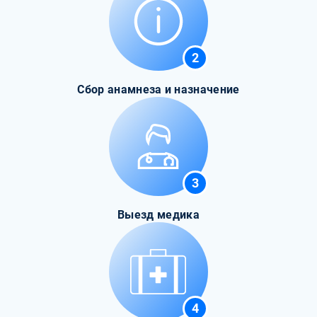
2
Сбор анамнеза и назначение
3
Выезд медика
4