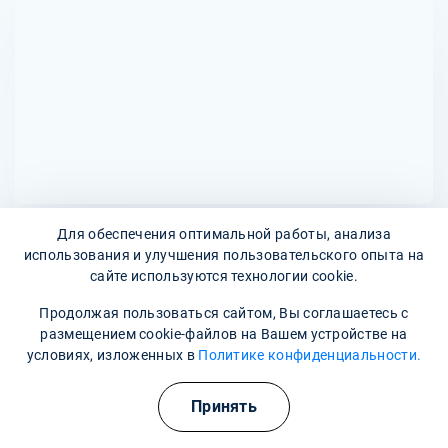
факторов. Некоторые из возможных противопоказаний
определяется врачом на основе клинической картины и
могут включать серьезные проблемы с сердцем, печенью
реакции пациента на терапию.
или почками, тяжелые психические расстройства или
аллергические реакции на используемые препараты.
Решение о возможности вывода из запоя исходит из
индивидуального обследования пациента и
консультации с врачом.
Для обеспечения оптимальной работы, анализа
использования и улучшения пользовательского опыта на
Адреса наших клиник
сайте используются технологии cookie.
Советская улица, 69
Продолжая пользоваться сайтом, Вы соглашаетесь с
размещением cookie-файлов на Вашем устройстве на
Наши контакты
условиях, изложенных в
Политике конфиденциальности.
Полезные курсы
8 800 302-36-47
Принять
tolyatti@narkopremium.ru