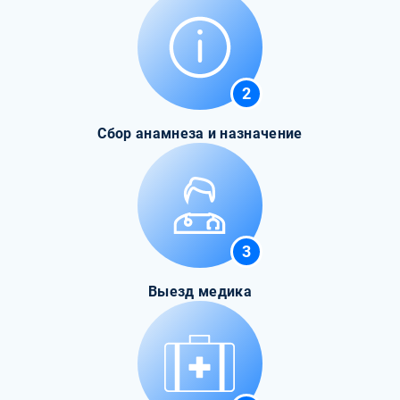
2
Сбор анамнеза и назначение
3
Выезд медика