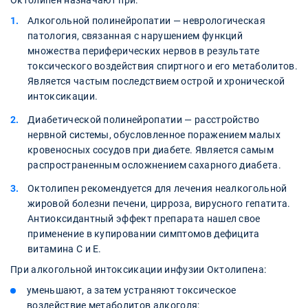
Октолипен назначают при:
Алкогольной полинейропатии — неврологическая
патология, связанная с нарушением функций
множества периферических нервов в результате
токсического воздействия спиртного и его метаболитов.
Является частым последствием острой и хронической
интоксикации.
Диабетической полинейропатии — расстройство
нервной системы, обусловленное поражением малых
кровеносных сосудов при диабете. Является самым
распространенным осложнением сахарного диабета.
Октолипен рекомендуется для лечения неалкогольной
жировой болезни печени, цирроза, вирусного гепатита.
Антиоксидантный эффект препарата нашел свое
применение в купировании симптомов дефицита
витамина С и Е.
При алкогольной интоксикации инфузии Октолипена:
уменьшают, а затем устраняют токсическое
воздействие метаболитов алкоголя;