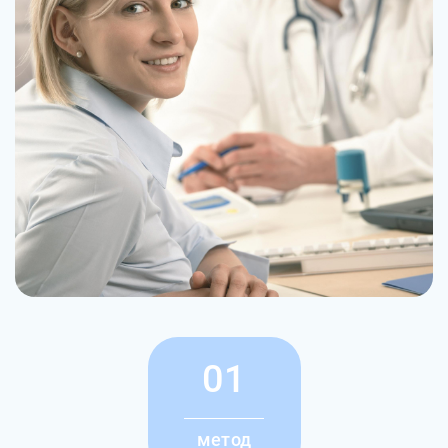
01
метод