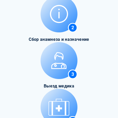
2
Сбор анамнеза и назначение
3
Выезд медика