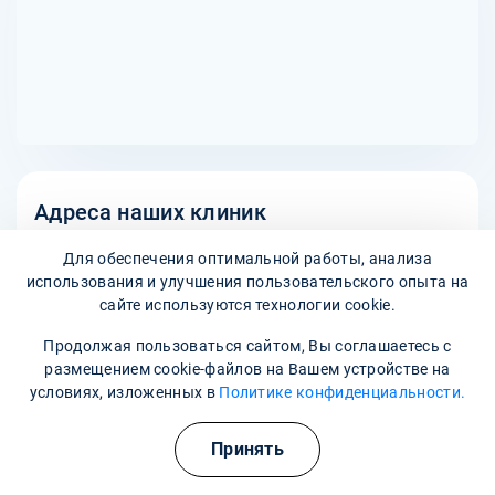
принять решение о целесообразности капельницы на
дому.
Адреса наших клиник
Венская улица, 4к2
Для обеспечения оптимальной работы, анализа
использования и улучшения пользовательского опыта на
сайте используются технологии cookie.
Наши контакты
Продолжая пользоваться сайтом, Вы соглашаетесь с
8 800 302-36-47
размещением cookie-файлов на Вашем устройстве на
условиях, изложенных в
Политике конфиденциальности.
kudrovo@narkopremium.ru
Принять
Записаться на прием