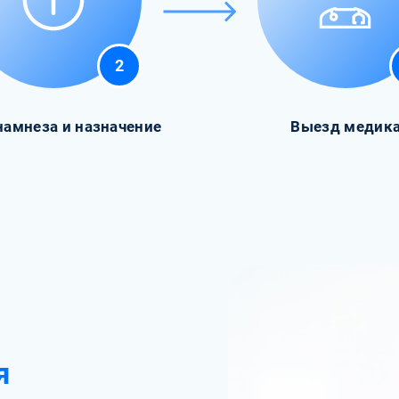
2
намнеза и назначение
Выезд медик
я