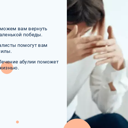
оможем вам вернуть
маленькой победы.
алисты помогут вам
силы.
 Лечение абулии поможет
 жизнью.