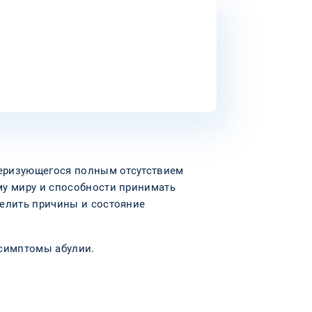
теризующегося полным отсутствием
му миру и способности принимать
делить причины и состояние
 симптомы абулии.