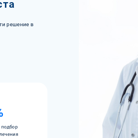
ста
ти решение в
%
 подбор
лечения