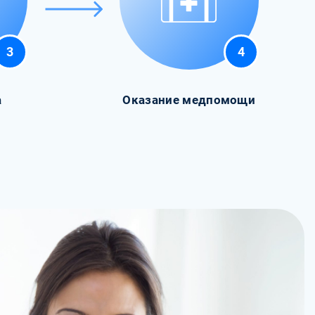
3
4
а
Оказание медпомощи