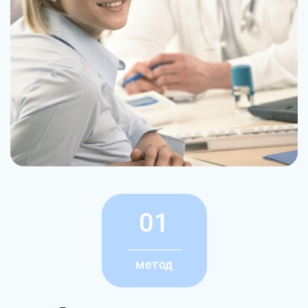
01
метод