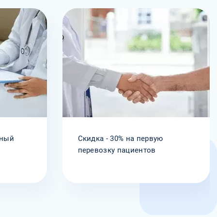
рный
Скидка - 30% на первую
а
перевозку пациентов