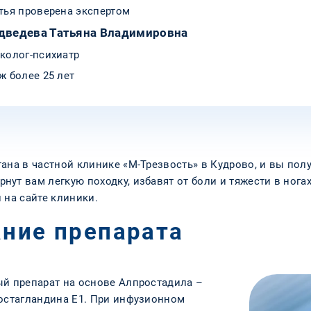
тья проверена экспертом
дведева Татьяна Владимировна
колог-психиатр
ж более 25 лет
ана в частной клинике «М-Трезвость» в Кудрово, и вы пол
ут вам легкую походку, избавят от боли и тяжести в нога
 на сайте клиники.
ание препарата
ый препарат на основе Алпростадила –
ростагландина Е1. При инфузионном