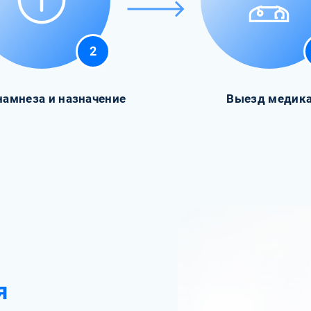
2
намнеза и назначение
Выезд медик
я