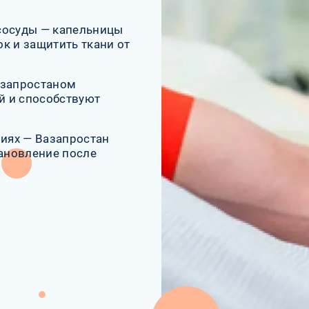
сосуды — капельницы
к и защитить ткани от
азапростаном
й и способствуют
иях — Вазапростан
ановление после