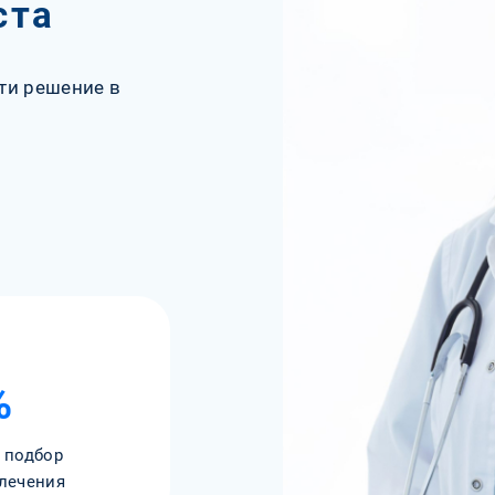
ста
ти решение в
%
 подбор
лечения