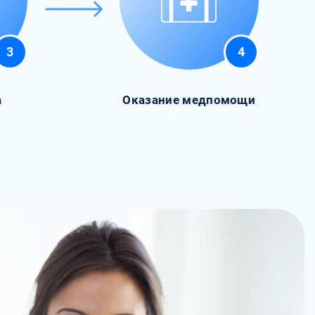
3
4
а
Оказание медпомощи