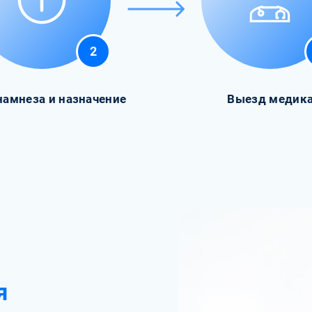
2
намнеза и назначение
Выезд медик
я