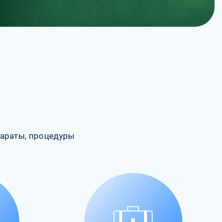
араты, процедуры