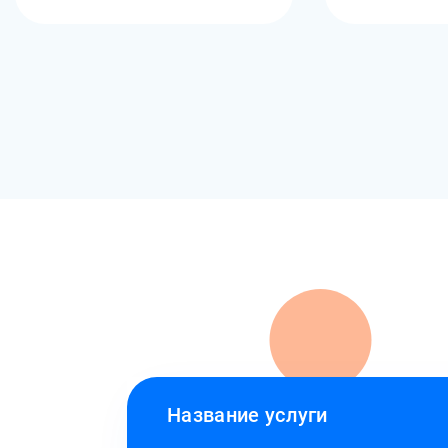
Название услуги