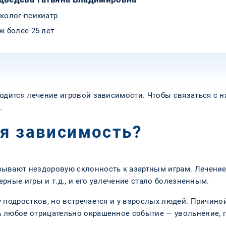
колог-психиатр
ж более 25 лет
одится лечение игровой зависимости. Чтобы связаться с н
.
ая зависимость?
ывают нездоровую склонность к азартным играм. Лечение 
терные игры и т.д., и его увлечение стало болезненным.
у подростков, но встречается и у взрослых людей. Причин
 любое отрицательно окрашенное событие — увольнение, п