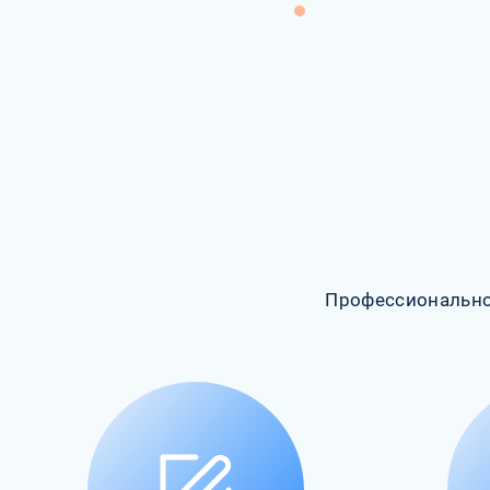
Профессионально