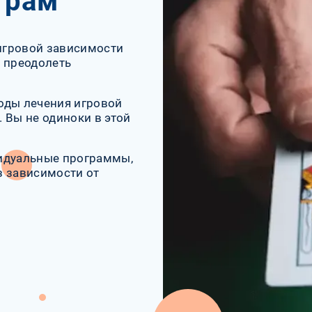
грам
игровой зависимости
, преодолеть
оды лечения игровой
 Вы не одиноки в этой
видуальные программы,
з зависимости от