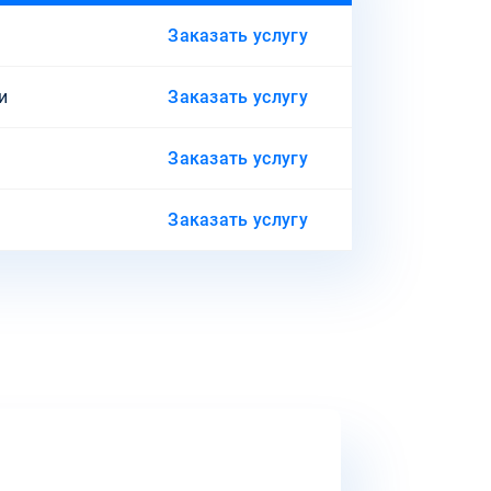
Заказать услугу
и
Заказать услугу
Заказать услугу
Заказать услугу