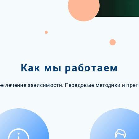
Как мы работаем
е лечение зависимости. Передовые методики и преп