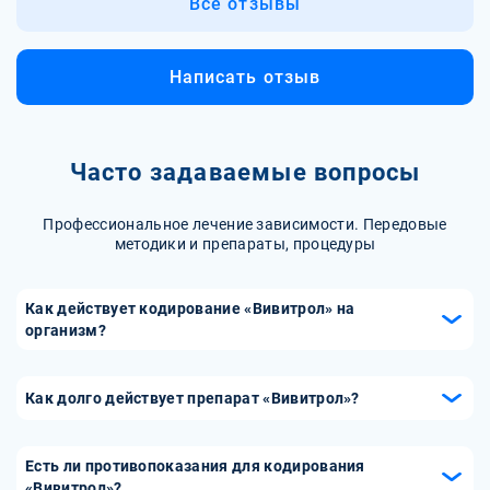
Все отзывы
Написать отзыв
Часто задаваемые вопросы
Профессиональное лечение зависимости. Передовые
методики и препараты, процедуры
Как действует кодирование «Вивитрол» на
организм?
Кодирование «Вивитрол» основано на введении
препарата, содержащего налтрексон, который блокирует
Как долго действует препарат «Вивитрол»?
опиоидные рецепторы в мозге. Это предотвращает
Препарат «Вивитрол» вводится один раз в месяц в виде
ощущение эйфории и удовольствия от употребления
инъекции, и его действие продолжается в течение этого
алкоголя, снижая тягу к нему. В результате человек
Есть ли противопоказания для кодирования
периода. Такая схема лечения удобна и эффективна, так
«Вивитрол»?
постепенно теряет интерес к алкоголю, что способствует