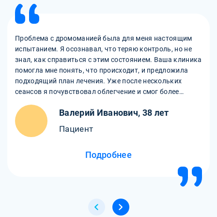
Проблема с дромоманией была для меня настоящим
испытанием. Я осознавал, что теряю контроль, но не
знал, как справиться с этим состоянием. Ваша клиника
помогла мне понять, что происходит, и предложила
подходящий план лечения. Уже после нескольких
сеансов я почувствовал облегчение и смог более
осознанно подходить к своему поведению. Благодарен
Валерий Иванович, 38 лет
врачам за внимательность, терпение и
профессионализм!
Пациент
Подробнее