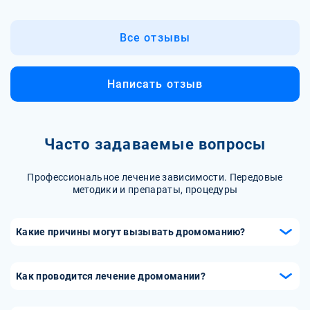
Все отзывы
Написать отзыв
Часто задаваемые вопросы
Профессиональное лечение зависимости. Передовые
методики и препараты, процедуры
Какие причины могут вызывать дромоманию?
Точные причины дромомании неизвестны, но
специалисты связывают это расстройство с
Как проводится лечение дромомании?
психическими заболеваниями, такими как биполярное
Лечение дромомании включает психотерапию, например,
расстройство, депрессия, шизофрения или пограничное