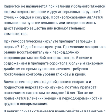
Кавинтон не назначается при наличии у больного тяжелой
формы недостаточности и других серьезных нарушений
функций сердца и сосудов. Противопоказанием является
повышенная чувствительность или непереносимость
действующего вещества или вспомогательных
компонентов.
При геморрагическом инсульте препарат запрещен в
первые 7-10 дней после приступа. Применение лекарства в
ранний восстановительный период должно
сопровождаться особой осторожностью. В связи с
содержанием в препарате сорбитола, больным сахарным
диабетом во время курсового лечения требуется
постоянный контроль уровня глюкозы в крови.
Влияние винпоцетина на детей раннего возраста и
подростков недостаточно изучено, поэтому препарат
назначается пациентам не младше 18 лет. Также не
применяется в лечении женщин в период беременности и
грудного вскармливания.
В редких случаях отмечается взаимодействие Кавинтона с