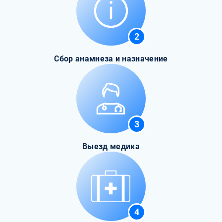
2
Сбор анамнеза и назначение
3
Выезд медика
4