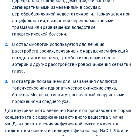
церебрального склероза, деменции, связанной с
дегенеративными изменениями в сосудах,
вертебробазилярной недостаточности. Назначается при
энцефалопатии, вызванной черепно-мозговыми
травмами или развившейся вследствие
гипертонической болезни.
В офтальмологии используется для лечения
расстройств зрения, связанных с нарушением функций
сосудов: ангиоспазма, тромбоз и окклюзия вен и
артерий и других расстройств кровоснабжения сетчатки
глаза.
В отиатрии показанием для назначения являются
токсическое или идиопатическое снижение слуха,
болезнь Меллера, тиннитус, вызванный сосудистыми
поражениями среднего уха.
Для внутривенного введения Кавинтон производят в форме
концентрата с содержанием активного вещества 5 мг на 1
мл. Для приготовления инфузионной смеси в качестве
жидкостной основы используют физраствор NaCl 0.9% или