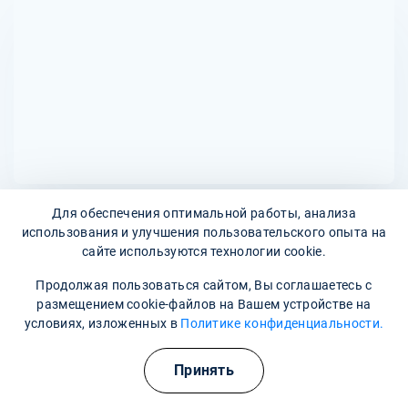
отдыха и проверки состояния пациента. Также следует
позаботиться о комфортных условиях в транспорте и
обеспечить присутствие медицинского персонала для
контроля за состоянием пациента во время поездки.
Для обеспечения оптимальной работы, анализа
использования и улучшения пользовательского опыта на
Адреса наших клиник
сайте используются технологии cookie.
Больничный проезд, 9
Продолжая пользоваться сайтом, Вы соглашаетесь с
размещением cookie-файлов на Вашем устройстве на
Наши контакты
условиях, изложенных в
Политике конфиденциальности.
+7 (958) 798-00-57
Принять
shatura@narkopremium.ru