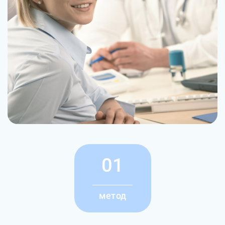
01
метод