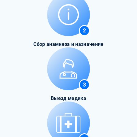
2
Сбор анамнеза и назначение
3
Выезд медика