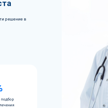
ста
ти решение в
%
 подбор
лечения