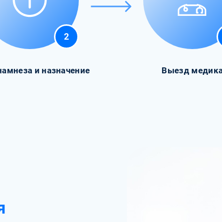
2
намнеза и назначение
Выезд медик
я