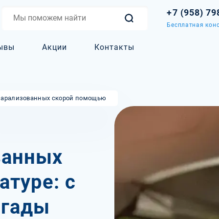
+7 (958) 79
Бесплатная конс
ывы
Акции
Контакты
парализованных скорой помощью
ванных
туре: с
игады