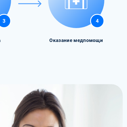
3
4
а
Оказание медпомощи