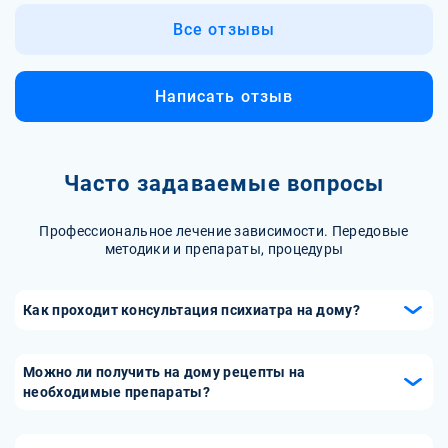
Все отзывы
Написать отзыв
Часто задаваемые вопросы
Профессиональное лечение зависимости. Передовые
методики и препараты, процедуры
Как проходит консультация психиатра на дому?
Консультация на дому начинается с беседы, во время
которой психиатр оценивает состояние пациента,
Можно ли получить на дому рецепты на
симптомы и поведение. Специалист может задать
необходимые препараты?
вопросы родственникам для более полного понимания
Да, после диагностики психиатр на дому может выписать
ситуации. На основе полученной информации психиатр