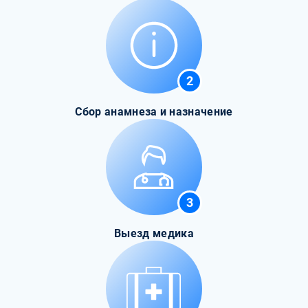
2
Сбор анамнеза и назначение
3
Выезд медика