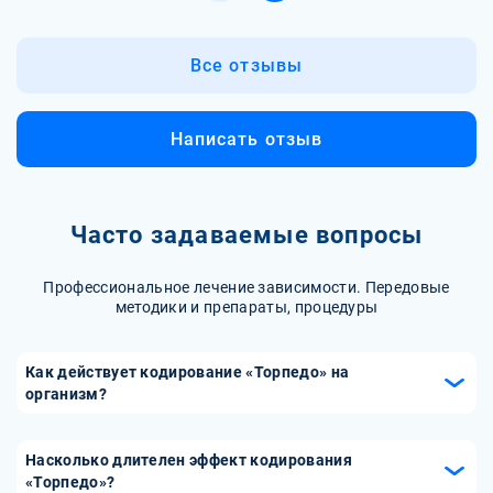
Все отзывы
Написать отзыв
Часто задаваемые вопросы
Профессиональное лечение зависимости. Передовые
методики и препараты, процедуры
Как действует кодирование «Торпедо» на
организм?
Кодирование «Торпедо» включает введение в организм
препарата, который вызывает сильную негативную
Насколько длителен эффект кодирования
реакцию при употреблении алкоголя. Если пациент
«Торпедо»?