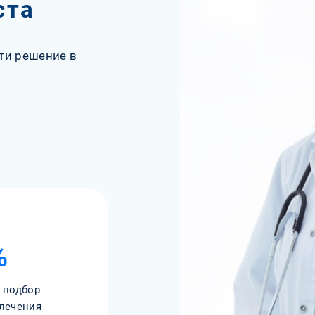
ста
ти решение в
%
 подбор
лечения