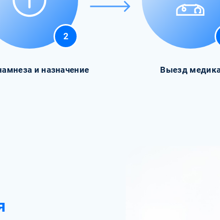
2
намнеза и назначение
Выезд медик
я