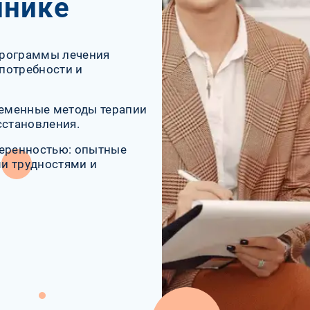
инике
программы лечения
потребности и
еменные методы терапии
сстановления.
веренностью: опытные
и трудностями и