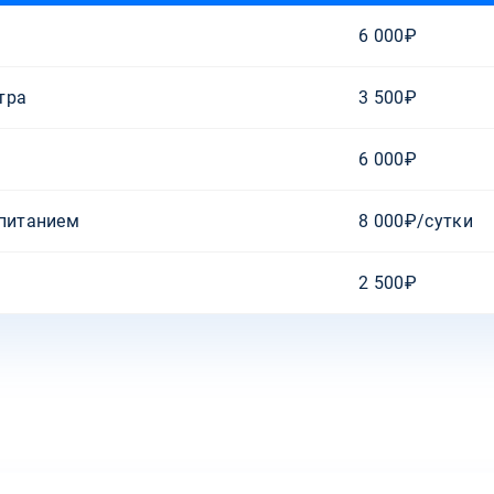
6 000₽
тра
3 500₽
6 000₽
 питанием
8 000₽/сутки
2 500₽