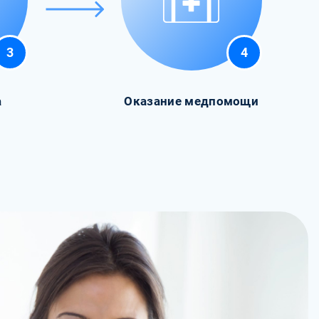
3
4
а
Оказание медпомощи