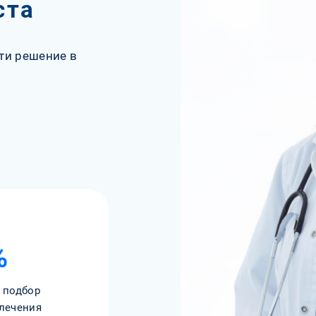
ста
ти решение в
%
 подбор
лечения