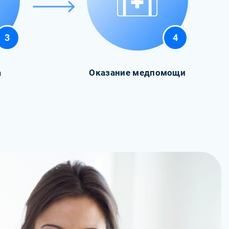
3
4
а
Оказание медпомощи