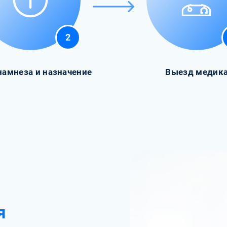
2
намнеза и назначение
Выезд медик
я