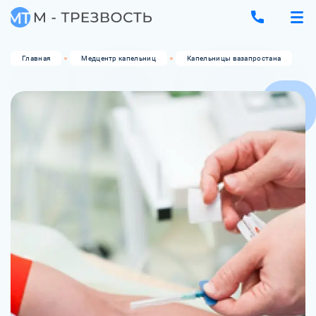
Главная
Медцентр капельниц
Капельницы вазапростана