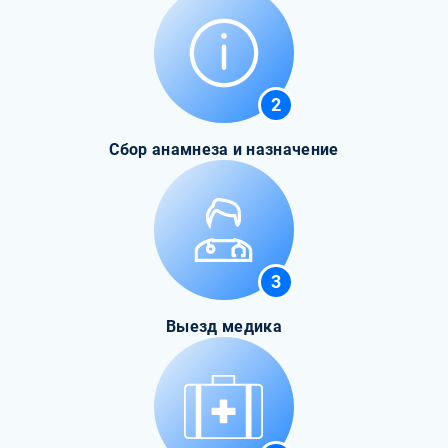
2
Сбор анамнеза и назначение
3
Выезд медика