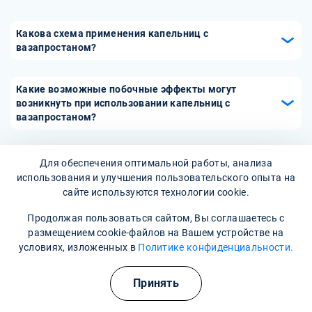
Какова схема применения капельниц с
вазапростаном?
Капельницы с вазапростаном обычно вводятся в
стационарных условиях под наблюдением врача.
Какие возможные побочные эффекты могут
Дозировка и продолжительность лечения определяются
возникнуть при использовании капельниц с
вазапростаном?
индивидуально в зависимости от состояния пациента и
клинической ситуации, и может варьироваться от
При использовании капельниц с вазапростаном
нескольких дней до нескольких недель.
возможны побочные эффекты, такие как головная боль,
Какие противопоказания существуют для
Для обеспечения оптимальной работы, анализа
тошнота, гипотензия (пониженное артериальное
применения капельниц с вазапростаном?
использования и улучшения пользовательского опыта на
давление) и аллергические реакции. Важно сообщать
сайте используются технологии cookie.
Противопоказания к применению капельниц с
врачу о любых необычных симптомах, чтобы при
вазапростаном включают серьезные сердечно-
необходимости скорректировать лечение.
Продолжая пользоваться сайтом, Вы соглашаетесь с
сосудистые заболевания, гипотонию, активные
размещением cookie-файлов на Вашем устройстве на
инфекции, а также индивидуальную непереносимость
условиях, изложенных в
Политике конфиденциальности.
компонентов препарата. Перед началом лечения
необходимо провести полное обследование пациента.
Принять