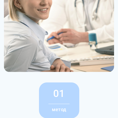
01
метод