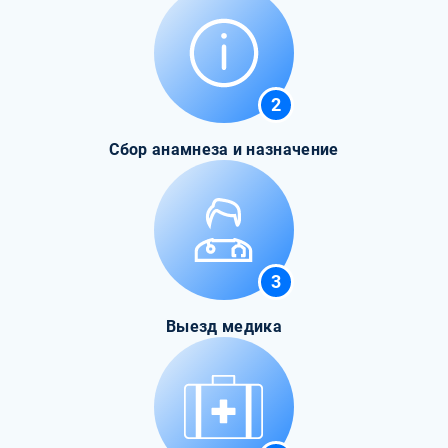
2
Сбор анамнеза и назначение
3
Выезд медика