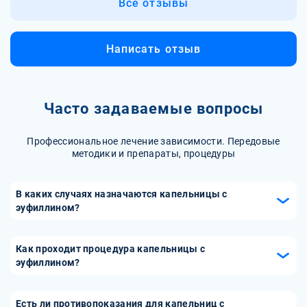
Все отзывы
Написать отзыв
Часто задаваемые вопросы
Профессиональное лечение зависимости. Передовые
методики и препараты, процедуры
В каких случаях назначаются капельницы с
эуфиллином?
Капельницы с эуфиллином назначаются при обострении
бронхиальной астмы, тяжелых приступах удушья, а
Как проходит процедура капельницы с
также при других состояниях, сопровождающихся
эуфиллином?
бронхоспазмом. Они могут быть использованы для
Процедура капельницы с эуфиллином проводится в
экстренной помощи, когда необходимо быстрое
медицинских учреждениях. Медицинский персонал
Есть ли противопоказания для капельниц с