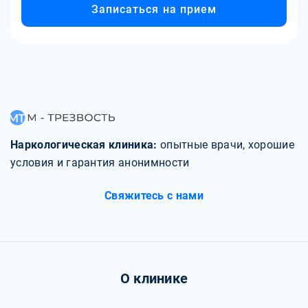
поддерживающих людей может быть важно при
Записаться на прием
сердцебиение, потливость, дрожь, ощущение давления в
самостоятельной работе над клаустрофобией. Если
груди, затрудненное дыхание и головокружение.
клаустрофобия сильно ограничивает вашу жизнь или
Постоянная активация стрессовой реакции может
вызывает значительные страдания, рекомендуется
оказывать негативное влияние на физическое здоровье
обратиться за профессиональной помощью к
пациента. 4. Ухудшение качества жизни: клаустрофобия
психотерапевту.
может значительно влиять на качество жизни пациента.
Ограничения в повседневных активностях, постоянная
тревога и сужение круга социальных контактов могут
приводить к ухудшению самооценки, утрате уверенности
Наркологическая клиника:
опытные врачи, хорошие
и ухудшению общего настроения.
условия и гарантия анонимности
Свяжитесь с нами
О клинике