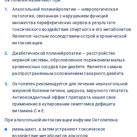
Октолипен назначают при:
Алкогольной полинейропатии — неврологическая
патология, связанная с нарушением функций
множества периферических нервов в результате
токсического воздействия спиртного и его метаболитов.
Является частым последствием острой и хронической
интоксикации.
Диабетической полинейропатии — расстройство
нервной системы, обусловленное поражением малых
кровеносных сосудов при диабете. Является самым
распространенным осложнением сахарного диабета.
Октолипен рекомендуется для лечения неалкогольной
жировой болезни печени, цирроза, вирусного гепатита.
Антиоксидантный эффект препарата нашел свое
применение в купировании симптомов дефицита
витамина С и Е.
При алкогольной интоксикации инфузии Октолипена:
уменьшают, а затем устраняют токсическое
воздействие метаболитов алкоголя;