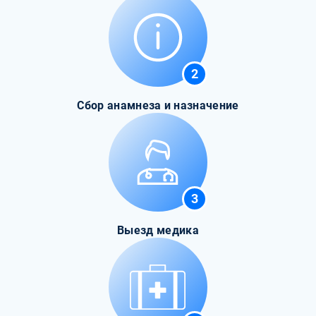
2
Сбор анамнеза и назначение
3
Выезд медика