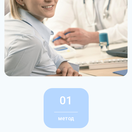
01
метод