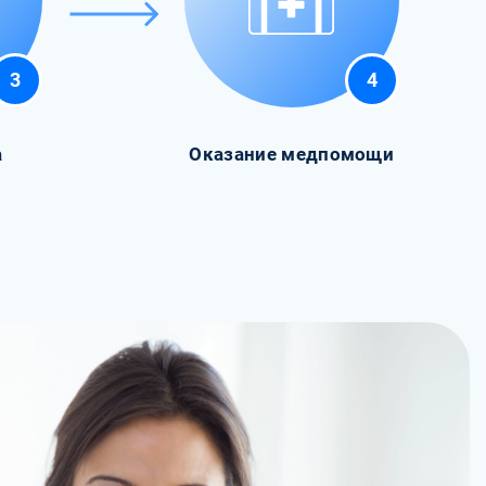
3
4
а
Оказание медпомощи