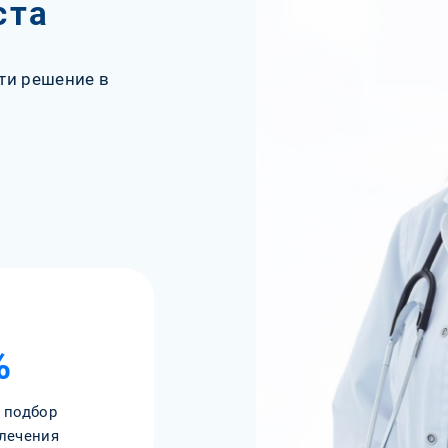
ста
ти решение в
%
 подбор
лечения