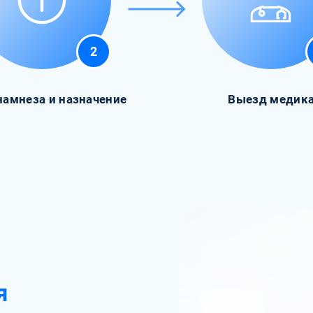
2
намнеза и назначение
Выезд медик
я