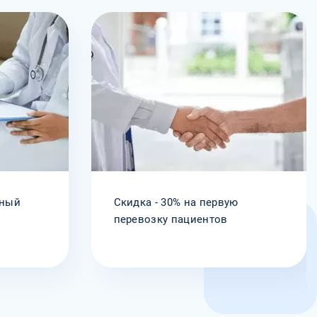
рный
Скидка - 30% на первую
а
перевозку пациентов