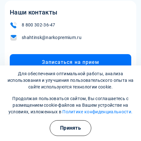
факторов. Некоторые из возможных противопоказаний
определяется врачом на основе клинической картины и
могут включать серьезные проблемы с сердцем, печенью
Наши контакты
реакции пациента на терапию.
или почками, тяжелые психические расстройства или
аллергические реакции на используемые препараты.
8 800 302-36-47
Решение о возможности вывода из запоя исходит из
shahtinsk@narkopremium.ru
индивидуального обследования пациента и
консультации с врачом.
Записаться на прием
Для обеспечения оптимальной работы, анализа
использования и улучшения пользовательского опыта на
сайте используются технологии cookie.
Продолжая пользоваться сайтом, Вы соглашаетесь с
размещением cookie-файлов на Вашем устройстве на
условиях, изложенных в
Политике конфиденциальности.
Полезные курсы
Наркологическая клиника:
опытные врачи, хорошие
Принять
условия и гарантия анонимности