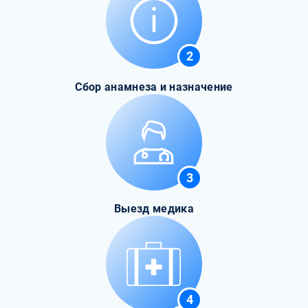
2
Сбор анамнеза и назначение
3
Выезд медика
4