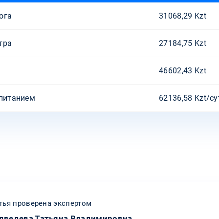
ога
31068,29 Kzt
тра
27184,75 Kzt
46602,43 Kzt
 питанием
62136,58 Kzt/с
тья проверена экспертом
дведева Татьяна Владимировна