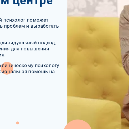
ом центре
й психолог поможет
нь проблем и выработать
ндивидуальный подход,
ения для повышения
ия.
клиническому психологу
ссиональная помощь на