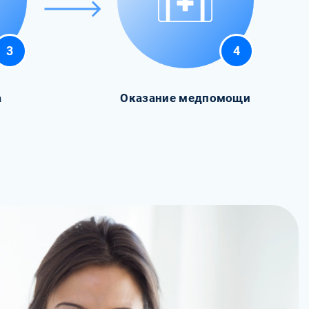
3
4
а
Оказание медпомощи