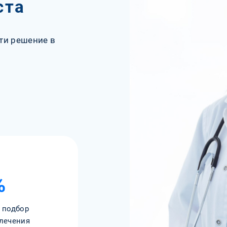
ста
ти решение в
%
 подбор
лечения