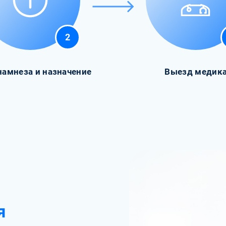
2
намнеза и назначение
Выезд медик
я