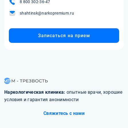
где обсуждаются проблемы, связанные с алкоголизмом,
8 800 302-36-47
уже излечившимися от нее. Обратиться за помощью к
и предлагается профессиональная помощь.
врачу-наркологу или психотерапевту, который
shahtinsk@narkopremium.ru
специализируется на убеждении больных начать лечение.
Если все эти способы не помогают, то вы можете
попробовать принудительное лечение, но только в
Записаться на прием
крайних случаях и с соблюдением законодательства.
Наркологическая клиника:
опытные врачи, хорошие
условия и гарантия анонимности
Свяжитесь с нами