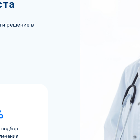
ста
ти решение в
%
 подбор
лечения