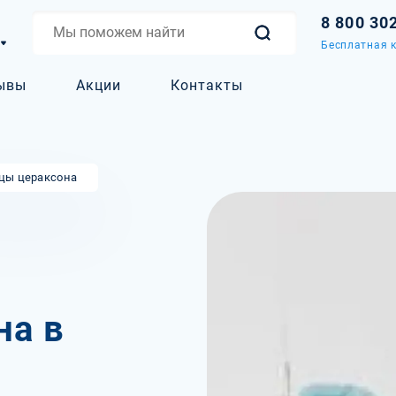
8 800 30
Бесплатная к
ывы
Акции
Контакты
цы цераксона
на в