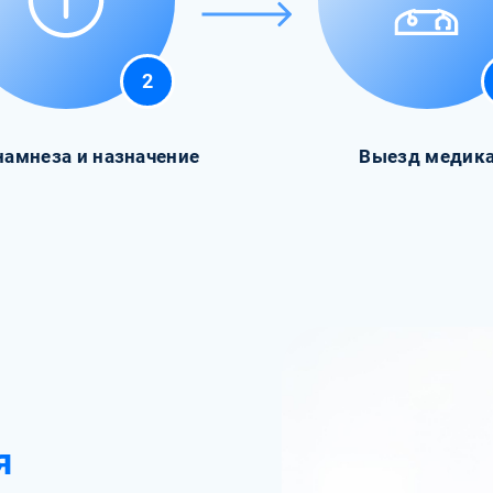
2
намнеза и назначение
Выезд медик
я