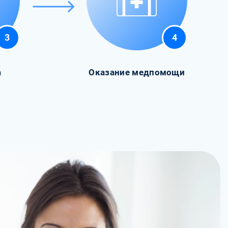
3
4
а
Оказание медпомощи