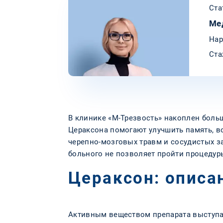
Ста
Ме
Нар
Ста
В клинике «М-Трезвость» накоплен боль
Цераксона помогают улучшить память, во
черепно-мозговых травм и сосудистых з
больного не позволяет пройти процедур
Цераксон: описа
Активным веществом препарата выступа