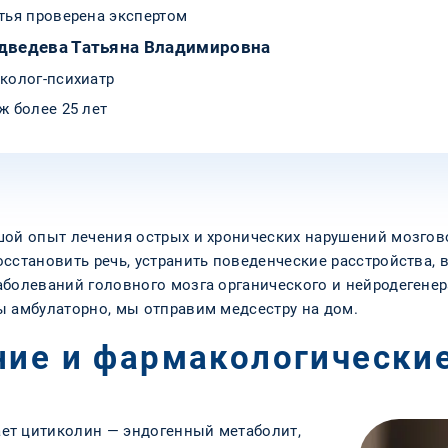
тья проверена экспертом
дведева Татьяна Владимировна
колог-психиатр
ж более 25 лет
шой опыт лечения острых и хронических нарушений мозго
сстановить речь, устранить поведенческие расстройства, в
аболеваний головного мозга органического и нейродегенер
ы амбулаторно, мы отправим медсестру на дом.
ние и фармакологически
ет цитиколин — эндогенный метаболит,