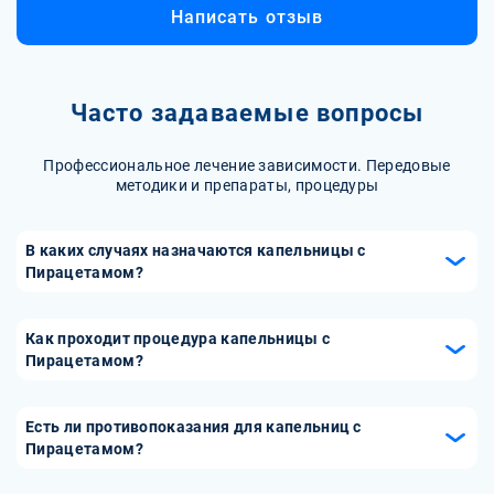
Написать отзыв
Часто задаваемые вопросы
Профессиональное лечение зависимости. Передовые
методики и препараты, процедуры
В каких случаях назначаются капельницы с
Пирацетамом?
Капельницы с Пирацетамом назначаются при травмах
головы, инсультах, а также при когнитивных нарушениях
Как проходит процедура капельницы с
и деменции. Они также могут использоваться для
Пирацетамом?
улучшения состояния пациентов после операции на мозге
Процедура капельницы с Пирацетамом проводится в
или в процессе реабилитации после неврологических
медицинском учреждении под контролем медицинского
Есть ли противопоказания для капельниц с
заболеваний.
персонала. Врач определяет необходимую дозировку и
Пирацетамом?
скорость введения раствора. Капельница
Да, капельницы с Пирацетамом имеют