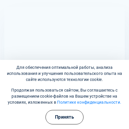
устанавливается внутривенно, и продолжительность
противопоказания. Их не следует применять при
процедуры может составлять от 30 минут до нескольких
индивидуальной непереносимости препарата, а также
часов, в зависимости от состояния пациента и
при тяжелых почечных заболеваниях и геморрагическом
назначения.
инсульте. Перед началом терапии обязательно
проводится консультация с врачом для оценки
необходимости и безопасности использования
капельниц с Пирацетамом.
Для обеспечения оптимальной работы, анализа
использования и улучшения пользовательского опыта на
сайте используются технологии cookie.
Адреса наших клиник
Продолжая пользоваться сайтом, Вы соглашаетесь с
размещением cookie-файлов на Вашем устройстве на
улица Аишхо, 9
условиях, изложенных в
Политике конфиденциальности.
Наши контакты
Принять
8 800 302-36-47