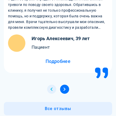
тревоги по поводу своего здоровья. Обратившись в
клинику, я получил не только профессиональную
помощь, но и поддержку, которая была очень важна
для меня. Врачи тщательно выслушали мои опасения,
провели комплексную диагностику и разработали
индивидуальную программу лечения. С
Игорь Алексеевич, 39 лет
благодарностью отмечаю, что благодаря их подходу и
поддержке я смог освободиться от бесконечной
Пациент
тревоги и восстановить свою жизнь
Подробнее
Все отзывы