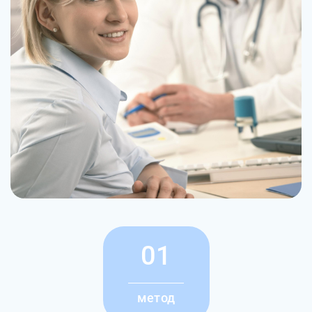
01
метод