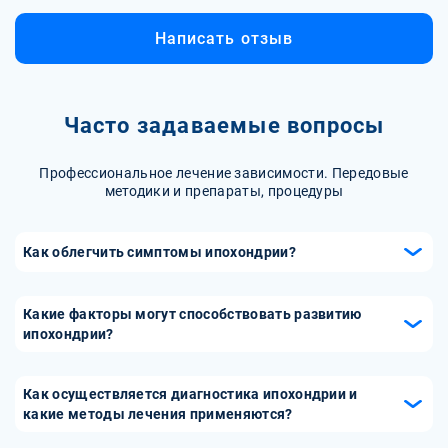
Написать отзыв
Часто задаваемые вопросы
Профессиональное лечение зависимости. Передовые
методики и препараты, процедуры
Как облегчить симптомы ипохондрии?
Пять рекомендаций, которые помогут облегчить
симптомы ипохондрии: Обратитесь к профессиональному
Какие факторы могут способствовать развитию
психотерапевту: Психотерапия, особенно когнитивно-
ипохондрии?
поведенческая терапия (КПТ), может помочь вам
Развитие ипохондрии может быть связано с различными
разобраться с источниками тревоги и негативных
факторами, включая наследственную
Как осуществляется диагностика ипохондрии и
мыслей, связанных со здоровьем. В процессе терапии вы
предрасположенность, травматические события, опыт
какие методы лечения применяются?
будете учиться изменять негативные мыслительные
тяжелых заболеваний в прошлом, влияние средств
схемы и разрабатывать более реалистичные и