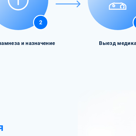
2
намнеза и назначение
Выезд медик
я