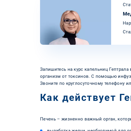
Ста
Ме
Нар
Ста
Запишитесь на курс капельниц Гептрала 
организм от токсинов. С помощью инфуз
Звоните по круглосуточному телефону ил
Как действует Г
Печень – жизненно важный орган, кото
выработка желчи, необходимой для р