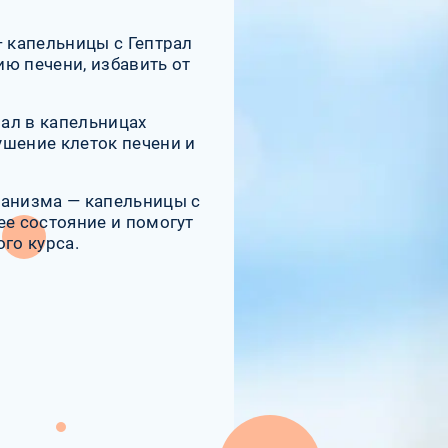
— капельницы с Гептрал
ю печени, избавить от
ал в капельницах
ушение клеток печени и
ганизма — капельницы с
ее состояние и помогут
го курса.