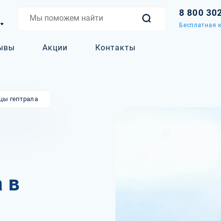
8 800 30
Бесплатная к
ывы
Акции
Контакты
цы гептрала
 в