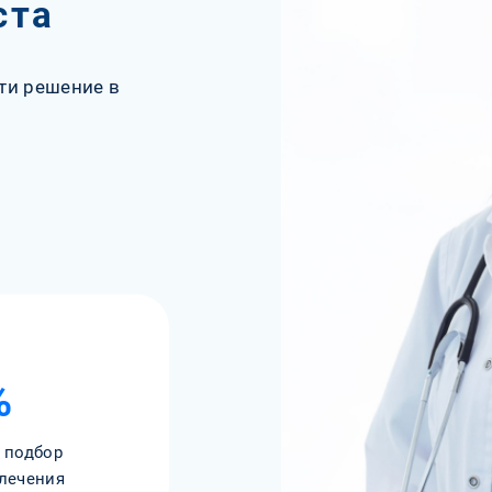
ста
ти решение в
%
 подбор
лечения