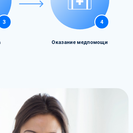
3
4
а
Оказание медпомощи