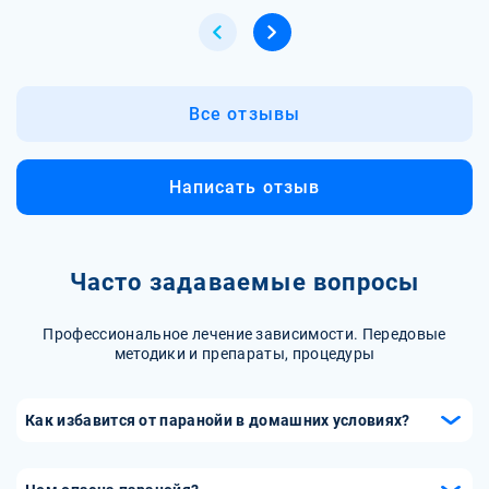
Все отзывы
Написать отзыв
Часто задаваемые вопросы
Профессиональное лечение зависимости. Передовые
методики и препараты, процедуры
Как избавится от паранойи в домашних условиях?
Вот несколько рекомендаций, которые могут помочь
справиться с легкими формами паранойи: 1.