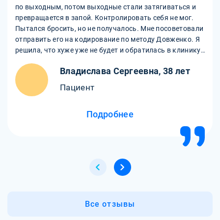
по выходным, потом выходные стали затягиваться и
превращается в запой. Контролировать себя не мог.
Пытался бросить, но не получалось. Мне посоветовали
отправить его на кодирование по методу Довженко. Я
решила, что хуже уже не будет и обратилась в клинику.
Врач провел с мужем и мной разговор, мы доверились
Владислава Сергеевна, 38 лет
профессионалу и решились на этот метод. После
кодирования муж не пьет уже полгода и не чувствует
Пациент
тяги к алкоголю. Я счастлива, что смогла изменить
нашу жизнь.
Подробнее
Все отзывы