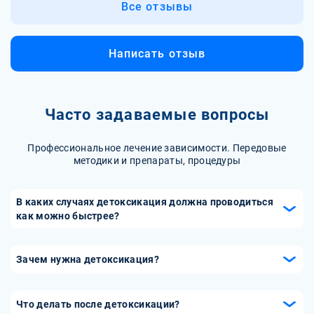
Все отзывы
Написать отзыв
Часто задаваемые вопросы
Профессиональное лечение зависимости. Передовые
методики и препараты, процедуры
В каких случаях детоксикация должна проводиться
как можно быстрее?
При высокой концентрации алкоголя в крови, когда
нарушаются жизненно важные функции дыхания и
Зачем нужна детоксикация?
кровообращения. Это может привести к коме и смерти.
Очищает организм от токсического воздействия
При острой интоксикации показана срочная
алкоголя и продуктов его распада. Помогает
госпитализация и реанимация. При развитии
Что делать после детоксикации?