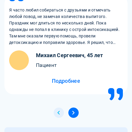
Я часто любил собираться с друзьями и отмечать
любой повод, не замечая количества выпитого.
Праздник мог длиться по несколько дней. Пока
однажды не попал в клинику с острой интоксикацией.
Там мне оказали первую помощь, провели
детоксикацию и поправили здоровье. Я решил, что
пора бросать пить и обратился к наркологу. Сейчас я
Михаил Сергеевич, 45 лет
продолжаю лечение от алкогольной зависимости, но
уже моя семья и я ощущаем положительные
Пациент
результаты.
Подробнее