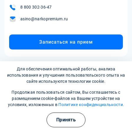
8 800 302-36-47
asino@narkopremium.ru
Записаться на прием
Для обеспечения оптимальной работы, анализа
использования и улучшения пользовательского опыта на
сайте используются технологии cookie.
Продолжая пользоваться сайтом, Вы соглашаетесь с
размещением cookie-файлов на Вашем устройстве на
Наркологическая клиника:
опытные врачи, хорошие
условиях, изложенных в
Политике конфиденциальности.
условия и гарантия анонимности
Полезные курсы
Принять
Свяжитесь с нами