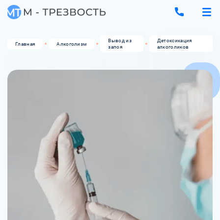
Вывод из
Детоксикация
Главная
Алкоголизм
запоя
алкоголиков