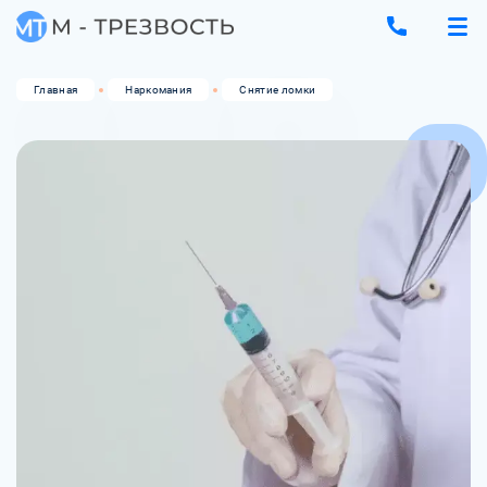
Главная
Наркомания
Снятие ломки