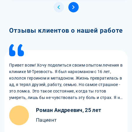
Отзывы клиентов о нашей работе
Привет всем! Хочу поделиться своим опытом лечения в
клинике М-Трезвость. Я был наркоманом с 16 лет,
кололся героином и метадоном. Жизнь превратилась в
ад, я терял друзей, работу, семью. Но самое страшное -
это ломка. Это такое состояние, когда ты готов
умереть, лишь бы не чувствовать эту боль и страх. Я не
раз пытался бросить, но не выдерживал и снова шел за
Роман Андреевич, 25 лет
дозой. Однажды я решил позвонить в частный центр
М-Трезвость. На консультации мне обещали снятие
Пациент
героиновой ломки безболезненно и быстро на
условиях анонимности. Я не верил, но решил