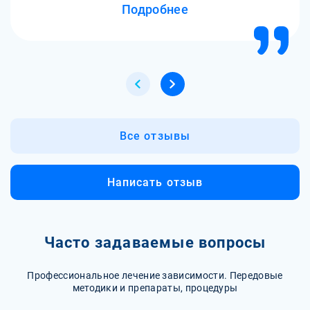
Подробнее
попробовать. Прошел процедуру УБОД, когда меня
погрузили в кому и вывели из нее уже без ломки. Я не
почувствовал ничего, просто заснул и проснулся
новым человеком. Это было как чудо! После этого я
продолжил лечение в клинике, где мне помогли
психологи и реабилитологи. Сейчас я уже полгода
чистый, у меня есть работа, девушка и планы на
будущее. Я благодарен клинике М-Трезвость за то, что
они спасли мою жизнь!
Все отзывы
Написать отзыв
Часто задаваемые вопросы
Профессиональное лечение зависимости. Передовые
методики и препараты, процедуры