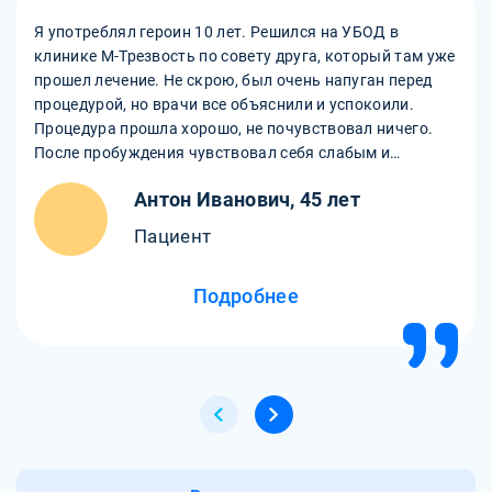
Я употреблял героин 10 лет. Решился на УБОД в
клинике М-Трезвость по совету друга, который там уже
прошел лечение. Не скрою, был очень напуган перед
процедурой, но врачи все объяснили и успокоили.
Процедура прошла хорошо, не почувствовал ничего.
После пробуждения чувствовал себя слабым и
тошнило, но это быстро прошло. Сейчас нахожусь на
Антон Иванович, 45 лет
реабилитации, чувствую себя лучше, не тянет к
наркотику. Спасибо клинике М-Трезвость за новую
Пациент
жизнь!
Подробнее