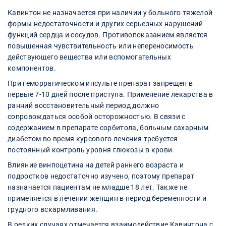
Кавинтон не назначается при наличии у больного тяжелой
формы недостаточности и других серьезных нарушений
функций сердца и сосудов. Противопоказанием является
повышенная чувствительность или непереносимость
действующего вещества или вспомогательных
компонентов.
При геморрагическом инсульте препарат запрещен в
первые 7-10 дней после приступа. Применение лекарства в
ранний восстановительный период должно
сопровождаться особой осторожностью. В связи с
содержанием в препарате сорбитола, больным сахарным
диабетом во время курсового лечения требуется
постоянный контроль уровня глюкозы в крови.
Влияние винпоцетина на детей раннего возраста и
подростков недостаточно изучено, поэтому препарат
назначается пациентам не младше 18 лет. Также не
применяется в лечении женщин в период беременности и
грудного вскармливания.
В редких случаях отмечается взаимодействие Кавинтона с