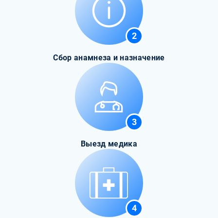
2
Сбор анамнеза и назначение
3
Выезд медика
4