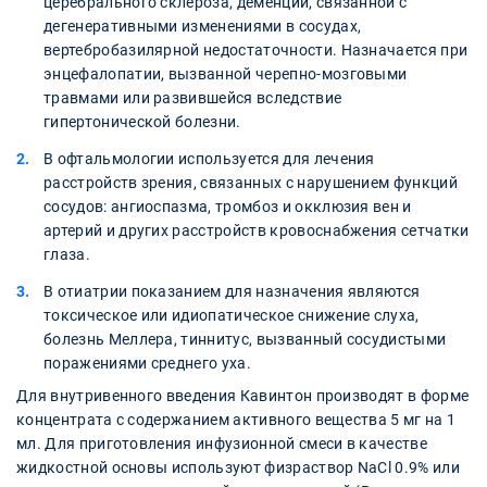
церебрального склероза, деменции, связанной с
дегенеративными изменениями в сосудах,
вертебробазилярной недостаточности. Назначается при
энцефалопатии, вызванной черепно-мозговыми
травмами или развившейся вследствие
гипертонической болезни.
В офтальмологии используется для лечения
расстройств зрения, связанных с нарушением функций
сосудов: ангиоспазма, тромбоз и окклюзия вен и
артерий и других расстройств кровоснабжения сетчатки
глаза.
В отиатрии показанием для назначения являются
токсическое или идиопатическое снижение слуха,
болезнь Меллера, тиннитус, вызванный сосудистыми
поражениями среднего уха.
Для внутривенного введения Кавинтон производят в форме
концентрата с содержанием активного вещества 5 мг на 1
мл. Для приготовления инфузионной смеси в качестве
жидкостной основы используют физраствор NaCl 0.9% или