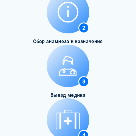
2
Сбор анамнеза и назначение
3
Выезд медика
4