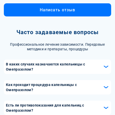
Написать отзыв
Часто задаваемые вопросы
Профессиональное лечение зависимости. Передовые
методики и препараты, процедуры
В каких случаях назначаются капельницы с
Омепразолом?
Капельницы с Омепразолом назначаются при острых и
хронических заболеваниях желудочно-кишечного тракта,
Как проходит процедура капельницы с
таких как язвенная болезнь, рефлюкс-эзофагит, а также
Омепразолом?
при подготовке к хирургическим вмешательствам на
Процедура капельницы с Омепразолом проводится в
органах пищеварения. Препарат может использоваться
медицинском учреждении под контролем медицинского
Есть ли противопоказания для капельниц с
для быстрого снижения уровня кислоты в желудке в
персонала. Врач определяет необходимую дозировку и
Омепразолом?
критических ситуациях.