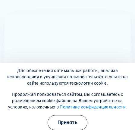
скорость введения препарата. Капельница
Да, капельницы с Омепразолом имеют
устанавливается внутривенно, и время процедуры может
противопоказания. Их не следует применять при
варьироваться в зависимости от назначения и состояния
индивидуальной непереносимости Омепразола или
пациента.
других компонентов препарата, а также при тяжелых
заболеваниях печени и почек. Перед началом терапии
обязательно проводится консультация с врачом для
оценки необходимости и безопасности использования
капельниц с Омепразолом.
Для обеспечения оптимальной работы, анализа
использования и улучшения пользовательского опыта на
сайте используются технологии cookie.
Продолжая пользоваться сайтом, Вы соглашаетесь с
Адреса наших клиник
размещением cookie-файлов на Вашем устройстве на
условиях, изложенных в
Политике конфиденциальности.
улица Гончарова, 158
Принять
Наши контакты