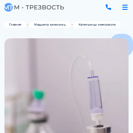
Главная
Медцентр капельниц
Капельницы омепразола