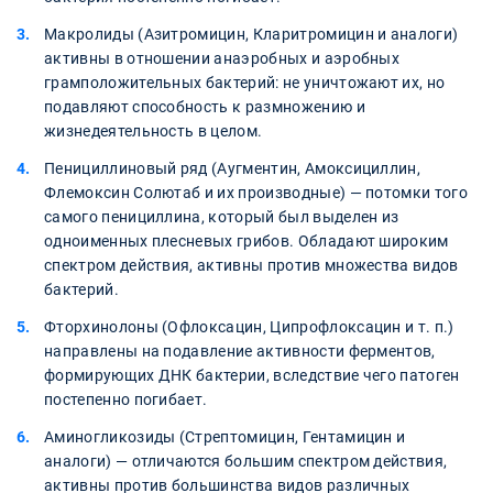
Макролиды (Азитромицин, Кларитромицин и аналоги)
активны в отношении анаэробных и аэробных
грамположительных бактерий: не уничтожают их, но
подавляют способность к размножению и
жизнедеятельность в целом.
Пенициллиновый ряд (Аугментин, Амоксициллин,
Флемоксин Солютаб и их производные) — потомки того
самого пенициллина, который был выделен из
одноименных плесневых грибов. Обладают широким
спектром действия, активны против множества видов
бактерий.
Фторхинолоны (Офлоксацин, Ципрофлоксацин и т. п.)
направлены на подавление активности ферментов,
формирующих ДНК бактерии, вследствие чего патоген
постепенно погибает.
Аминогликозиды (Стрептомицин, Гентамицин и
аналоги) — отличаются большим спектром действия,
активны против большинства видов различных