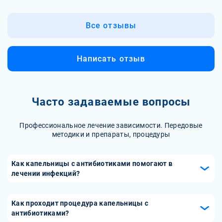
Все отзывы
Написать отзыв
Часто задаваемые вопросы
Профессиональное лечение зависимости. Передовые
методики и препараты, процедуры
Как капельницы с антибиотиками помогают в
лечении инфекций?
Капельницы с антибиотиками обеспечивают быстрое и
эффективное введение лекарственных средств
Как проходит процедура капельницы с
непосредственно в кровь, что позволяет достичь
антибиотиками?