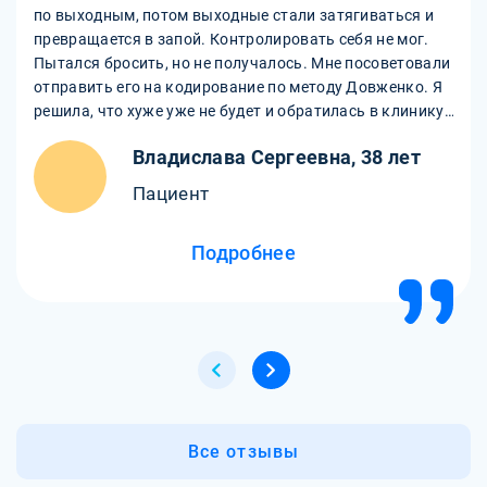
по выходным, потом выходные стали затягиваться и
превращается в запой. Контролировать себя не мог.
Пытался бросить, но не получалось. Мне посоветовали
отправить его на кодирование по методу Довженко. Я
решила, что хуже уже не будет и обратилась в клинику.
Врач провел с мужем и мной разговор, мы доверились
Владислава Сергеевна, 38 лет
профессионалу и решились на этот метод. После
кодирования муж не пьет уже полгода и не чувствует
Пациент
тяги к алкоголю. Я счастлива, что смогла изменить
нашу жизнь.
Подробнее
Все отзывы