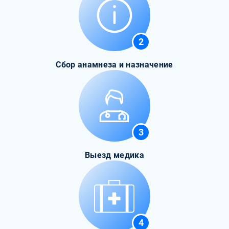
2
Сбор анамнеза и назначение
3
Выезд медика
4