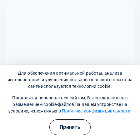
факторов. Некоторые из возможных противопоказаний
определяется врачом на основе клинической картины и
могут включать серьезные проблемы с сердцем, печенью
реакции пациента на терапию.
или почками, тяжелые психические расстройства или
аллергические реакции на используемые препараты.
Решение о возможности вывода из запоя исходит из
индивидуального обследования пациента и
консультации с врачом.
Для обеспечения оптимальной работы, анализа
использования и улучшения пользовательского опыта на
Адреса наших клиник
сайте используются технологии cookie.
улица Гончарова, 158
Продолжая пользоваться сайтом, Вы соглашаетесь с
размещением cookie-файлов на Вашем устройстве на
Наши контакты
условиях, изложенных в
Политике конфиденциальности.
Полезные курсы
8 800 302-36-47
Принять
asino@narkopremium.ru