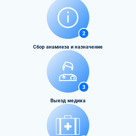
2
Сбор анамнеза и назначение
3
Выезд медика